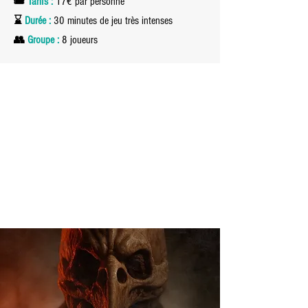
🎟
Tarifs :
17€ par personne
⌛️
Durée :
30 minutes de jeu très intenses
👥
Groupe :
8 joueurs