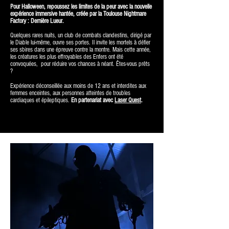
Pour Halloween, repoussez les limites de la peur avec la nouvelle
expérience immersive hantée, créée par la Toulouse Nightmare
Factory : Dernière Lueur.
Quelques rares nuits, un club de combats clandestins, dirigé par
le Diable lui-même, ouvre ses portes. Il invite les mortels à défier
ses sbires dans une épreuve contre la montre. Mais cette année,
les créatures les plus effroyables des Enfers ont été
convoquées, pour réduire vos chances à néant. Êtes-vous prêts
?
Expérience déconseillée aux mo
ins de 12 ans et interdites aux
femmes enceintes, aux personnes atteintes de troubles
cardiaques et épileptiques.
En partenariat avec
Laser Quest
.