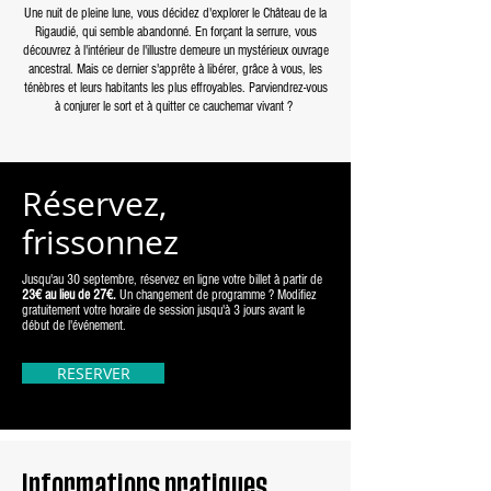
Une nuit de pleine lune, vous décidez d'explorer le Château de la
Rigaudié, qui semble abandonné. En forçant la serrure, vous
découvrez à l'intérieur de l'illustre demeure un mystérieux ouvrage
ancestral. Mais ce dernier s'apprête à libérer, grâce à vous, les
ténèbres et leurs habitants les plus effroyables. Parviendrez-vous
à conjurer le sort et à quitter ce cauchemar vivant ?
Réservez,
frissonnez
Jusqu'au 30 septembre, réservez en ligne votre billet à partir de
23€ au lieu de 27€.
Un changement de programme ? Modifiez
gratuitement votre horaire de session jusqu'à 3 jours avant le
début de l'événement.
RESERVER
Informations pratiques