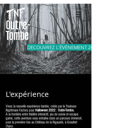
Outre-
Tombe
DECOUVREZ L'ÉVÉNEMENT 2023
L'expérience
Vivez la nouvelle expérience hantée, créée par la Toulouse
Nightmare Factory pour
Halloween 2022
:
Outre-Tombe.
À la frontière entre théâtre interactif, jeu de survie et escape
game, cette aventure vous entraîne dans un parcours immersif,
pour la première fois au Château de la Rigaudié, à Graulhet
(Tarn).